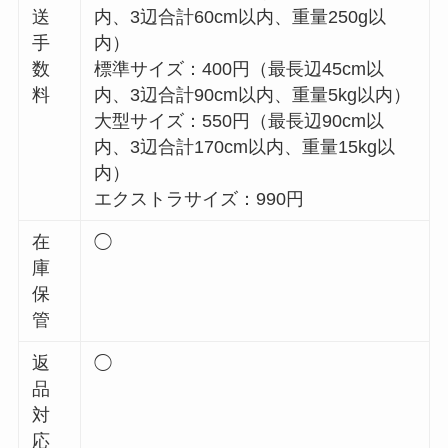
送
内、3辺合計60cm以内、重量250g以
手
内）
数
標準サイズ：400円（最長辺45cm以
料
内、3辺合計90cm以内、重量5kg以内）
大型サイズ：550円（最長辺90cm以
内、3辺合計170cm以内、重量15kg以
内）
エクストラサイズ：990円
在
◯
庫
保
管
返
◯
品
対
応