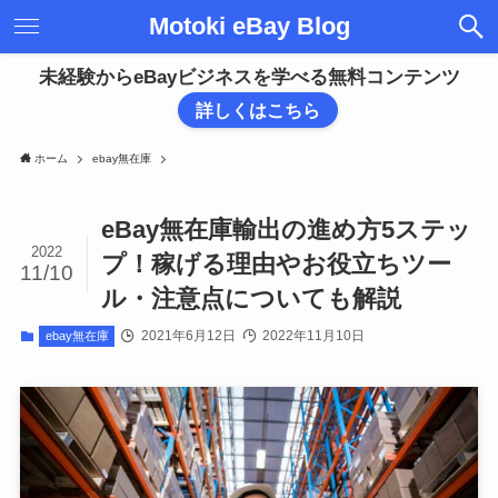
Motoki eBay Blog
未経験からeBayビジネスを学べる無料コンテンツ
詳しくはこちら
ホーム
ebay無在庫
eBay無在庫輸出の進め方5ステッ
2022
プ！稼げる理由やお役立ちツー
11/10
ル・注意点についても解説
2021年6月12日
2022年11月10日
ebay無在庫