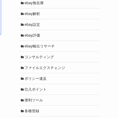
ebay無在庫
ebay解析
ebay設定
ebay評価
ebay輸出リサーチ
コンサルティング
ファイルエクスチェンジ
ポリシー違反
仕入ポイント
便利ツール
各種登録