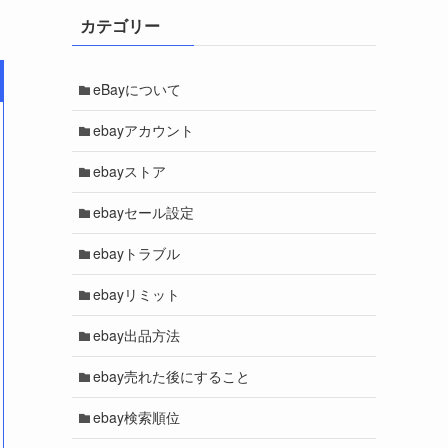
。
カテゴリー
eBayについて
ebayアカウント
ebayストア
ebayセール設定
ebayトラブル
ebayリミット
ebay出品方法
ebay売れた後にすること
ebay検索順位