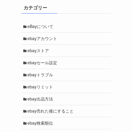
カテゴリー
eBayについて
ebayアカウント
ebayストア
ebayセール設定
ebayトラブル
ebayリミット
ebay出品方法
ebay売れた後にすること
ebay検索順位