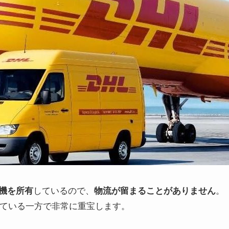
しているので、
。
行機を所有
物流が留まることがありません
えている一方で非常に重宝します。